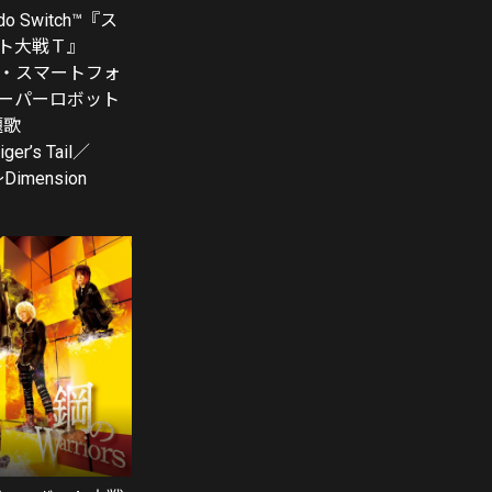
do Switch™『ス
ト大戦Ｔ』
歌・スマートフォ
ーパーロボット
題歌
iger’s Tail／
Dimension