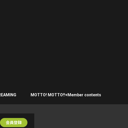
REAMING
MOTTO! MOTTO!!+Member contents
会員登録