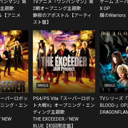
ンパンマン』第
TVアニメ『ワンパンマン』第
ゲーム スー
グ主題歌
2期オープニング主題歌
X OP
ル【アニメ
静寂のアポストル【アーティ
鋼のWarriors
スト盤】
SINGLE
SINGLE
a『スーパーロボッ
PS4/PS Vita『スーパーロボッ
TVシリーズ『
プニング・エン
ト大戦V』オープニング・エン
BLOOD-』O
ディング主題歌
DRAGONFLA
／NEW
THE EXCEEDER／NEW
BLUE【初回限定盤】