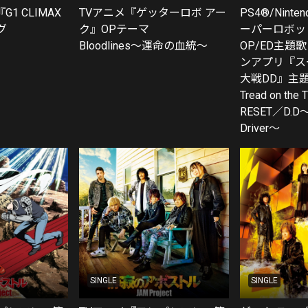
1 CLIMAX
TVアニメ『ゲッターロボ アー
PS4®/Ninten
グ
ク』OPテーマ
ーパーロボッ
Bloodlines〜運命の血統〜
OP/ED主題
ンアプリ『ス
大戦DD』主
Tread on the T
RESET／D.D～
Driver～
SINGLE
SINGLE