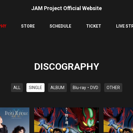
JAM Project Official Website
PHY
STORE
SCHEDULE
TICKET
LIVE ST
DISCOGRAPHY
ALL
SINGLE
ALBUM
Blu-ray・DVD
OTHER