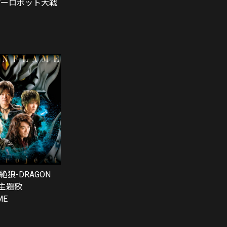
パーロボット大戦
絶狼-DRAGON
P主題歌
ME