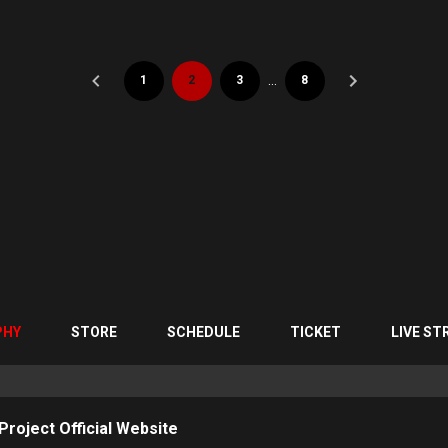
…
1
2
3
8
PHY
STORE
SCHEDULE
TICKET
LIVE ST
roject Official Website