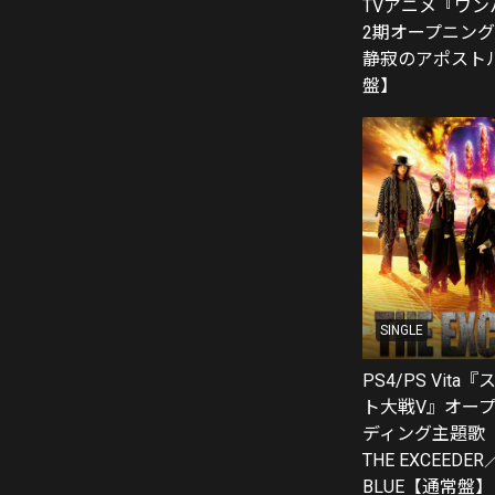
TVアニメ『ワ
2期オープニン
静寂のアポスト
盤】
SINGLE
PS4/PS Vit
ト大戦V』オー
ディング主題歌
THE EXCEEDER
BLUE【通常盤】