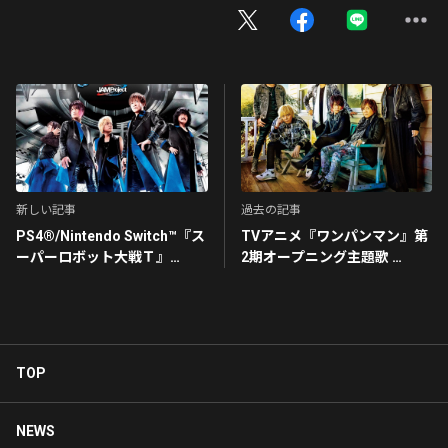
新しい記事
過去の記事
PS4®/Nintendo Switch™『ス
TVアニメ『ワンパンマン』第
ーパーロボット大戦Ｔ』
2期オープニング主題歌
OP/ED主題歌・スマートフォ
静寂のアポストル【アーティ
ンアプリ『スーパーロボット
スト盤】
大戦DD』主題歌
Tread on the Tiger’s Tail／
RESET／D.D～Dimension
TOP
Driver～
NEWS