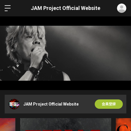
ロ
JAM Project Official Website
JAM Project Official Website
会員登録