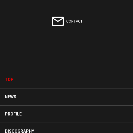
2
0
JAM Project Official WebsiteがYouTubeを更新し
CONTACT
ました
2日前
TOP
NEWS
PROFILE
DISCOGRAPHY
JAM Project「Diverging futures」2026.08.05