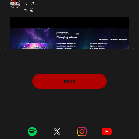
ました
2日前
more
Diverging futures (『スーパーロボット大戦Y』アニ
バーサリーエキスパンションパック主題歌) / JAM
Project -Official Audio-