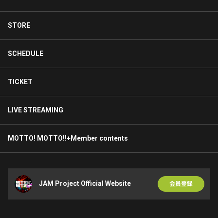
Release!🔥 #スパロボY
STORE
3
0
SCHEDULE
JAM Project Official WebsiteがBitfanを更新しました
2日前
TICKET
NEWS
【New Release】Diverging futures 配信リリース！
LIVE STREAMING
「スーパーロボット大戦」35周年記念生配信で初披露した
『スーパーロボット大戦Y』アニバーサリーエキスパンショ
ンパック主題歌「Diverging futures」が 本日8月5日 配信リ
MOTTO! MOTTO!!+Member contents
リースしま...
13
0
JAM Project Official Website
会員登録
JAM Project Official WebsiteがBitfanを更新しました
8日前