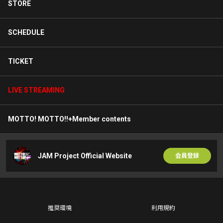
STORE
SCHEDULE
TICKET
LIVE STREAMING
MOTTO! MOTTO!!+Member contents
JAM Project Official Website
会員登録
推奨環境
利用規約