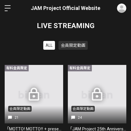
ロ
JAM Project Official Website
LIVE STREAMING
ALL
会員限定動画
有料会員限定
有料会員限定
会員限定動画
会員限定動画
21
24
「MOTTO! MOTTO!! + presents JAM PARTY 2026 ～We Can Fly ! ～」🔥終演直後🔥
「JAM Project 25th Anniversary Live FINAL COUNTDOWN」🔥神奈川DAY2🔥 終演直後！