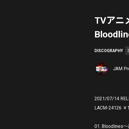
TVアニ
Blood
DISCOGRAPHY
JAM Pro
2021/07/14 RE
LACM-24126 
01. Bloodli