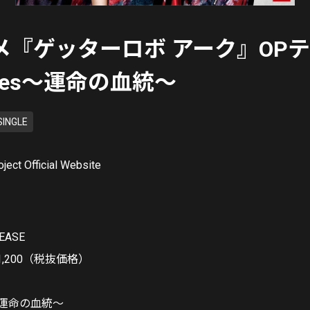
メ『ゲッターロボ アーク』OP
lines〜運命の血統〜
SINGLE
ject Official Website
LEASE
￥1,200（税抜価格）
nes〜運命の血統〜