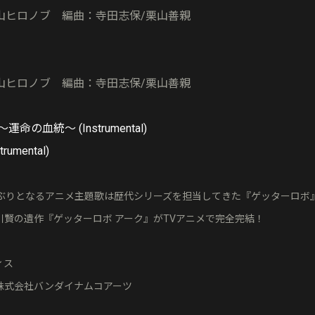
山ヒロノブ 編曲：寺田志保/栗山善親
山ヒロノブ 編曲：寺田志保/栗山善親
nes〜運命の血統〜 (Instrumental)
trumental)
ctの2年ぶりとなるアニメ主題歌は歴代シリーズを担当してきた『ゲッターロ
川賢の遺作『ゲッターロボ アーク』がTVアニメで完全完結！
ィス
株式会社バンダイナムコアーツ