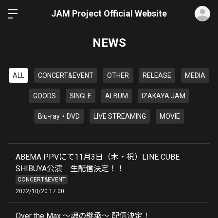
ロ
JAM Project Official Website
NEWS
ALL
CONCERT&EVENT
OTHER
RELEASE
MEDIA
GOODS
SINGLE
ALBUM
IZAKAYA JAM
Blu-ray・DVD
LIVE STREAMING
MOVIE
ABEMA PPVにて11月3日（木・祝）LINE CUBE
SHIBUYA公演 生配信決定！！
CONCERT&EVENT
2022/10/20 17:00
Over the Max 〜魂の継承〜 配信決定！