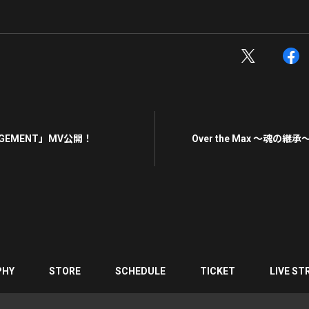
DGEMENT」MV公開！
Over the Max 〜魂の継
PHY
STORE
SCHEDULE
TICKET
LIVE ST