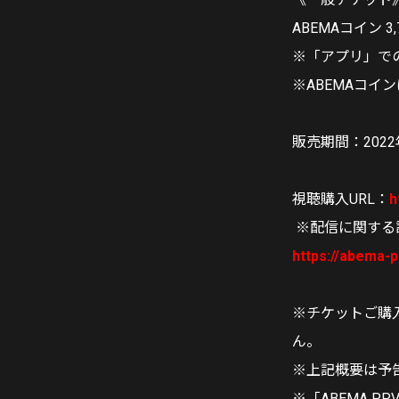
ABEMAコイン 3
※「アプリ」で
※ABEMAコ
販売期間：2022年
視聴購入URL：
h
※配信に関す
https://abema-
※チケットご購
ん。
※上記概要は予
※「ABEMA P