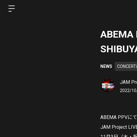
ABEMA
SHIB
NEWS
CONCERT
JAM Pro
2022/10
ABEMA PPVに
JAM Project LI
11月3日（木・祝）