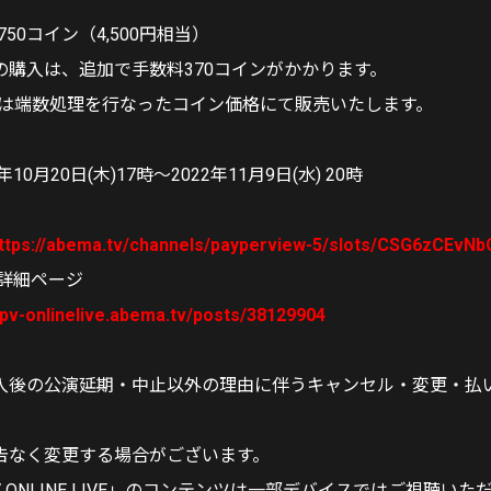
,750コイン（4,500円相当）
の購入は、追加で手数料370コインがかかります。
インは端数処理を行なったコイン価格にて販売いたします。
10月20日(木)17時～2022年11月9日(水) 20時
ttps://abema.tv/channels/payperview-5/slots/CSG6zCEvNb
る詳細ページ
ppv-onlinelive.abema.tv/posts/38129904
入後の公演延期・中止以外の理由に伴うキャンセル・変更・払
告なく変更する場合がございます。
PV ONLINE LIVE」のコンテンツは一部デバイスではご視聴い