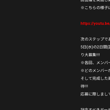
※こちらの様子は
https://youtu
次のステップであ
5日(水)の2日間
り大募集!!!
※各回、メンバ
※どのメンバー
そして完成した
待!!!
応募に際しまし
記念すべきガーデ