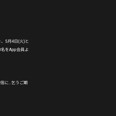
5月4日(火)と
0名をApp会員よ
信に…乞うご期