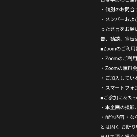
・個別のお問合
・メンバーおよ
った発言をお願
告、勧誘、宣伝
■Zoomのご利
・Zoomのご
・Zoomの無
・ご加入してい
・スマートフォ
■ご参加にあた
・本企画の撮影
・配信内容・な
とは固く お断
らせて頂く場合