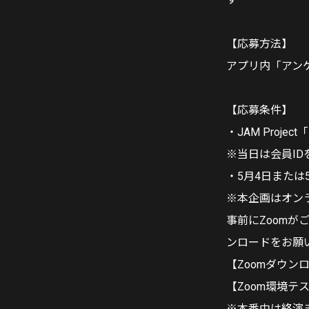
【応募方法】
アプリ内「アン
【応募条件】
・JAM Proje
※当日は会員I
・5月4日または
※本企画はオン
事前にZoom
ンロードをお願
【Zoomダウン
【Zoom環境テ
※本番中は終演