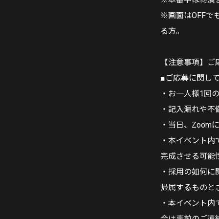
※画面はOFF
る方。
【注意事項】ご
■ご応募に関し
・お一人様1回
・記入漏れや不
・当日、Zoo
・本イベント内
完成させる可能
・採用の如何に
帰属するものと
・本イベント内
合は事前のご連