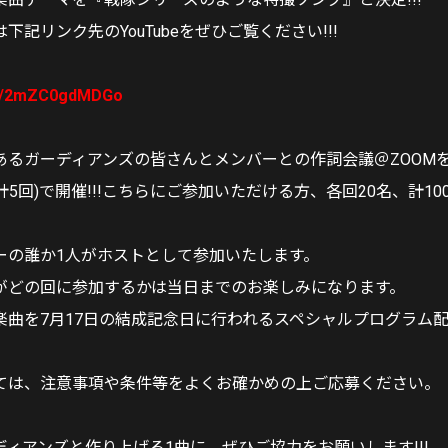
下記リンク先のYouTubeをぜひご覧ください!!!
.be/2mZC0gdMDGo
るガーディアンズの皆さんとメンバーとの作詞会議＠ZOOMを、
(計5回)で開催!!!こちらにご参加いただける方、各回20名、計10
ーの誰か1人がホストとして参加いたします。
がどの回に参加するかは当日までのお楽しみになります。
楽曲を7月17日の結成記念日に行われるスペシャルプログラム配
ては、注意事項や条件等をよくお確かめの上ご応募ください。
ィアンズと作り上げる1曲に、ぜひご協力をお願いします!!!