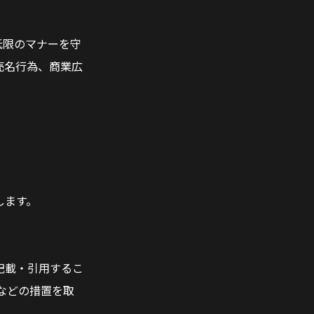
低限のマナーを守
売名行為、商業広
します。
記載・引用するこ
などの措置を取