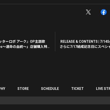
ッターロボ アーク』OP主題歌
RELEASE & CONTENTS | 7/
lines〜運命の血統〜」店舗購入特典
さらに7/17結成記念日にスペシャ
PHY
STORE
SCHEDULE
TICKET
LIVE ST