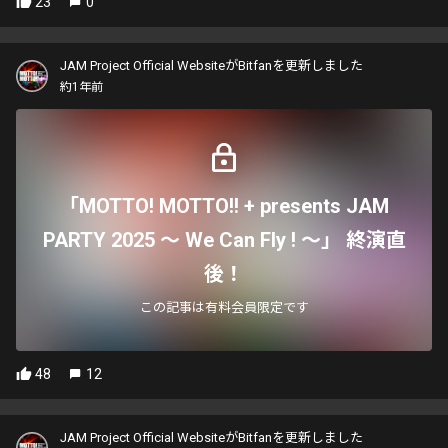
23
0
JAM Project Official WebsiteがBitfanを更新しました
約1年前
「MOTTO! MOTTO!! + presents JAM
PARTY 2025 ～ We Can Fly ! ～」 終演直
後！
この記事は有料会員限定です
48
12
JAM Project Official WebsiteがBitfanを更新しました