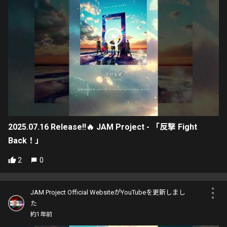
2025.07.16 Release!!🔥 JAM Project - 「反撃 Fight
Back！」
2
0
JAM Project Official WebsiteがYouTubeを更新しまし
た
約1年前