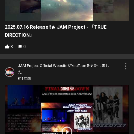
2025.07.16 Release!!🔥 JAM Project - 「TRUE
DIRECTION」
3
0
JAM Project Official WebsiteがYouTubeを更新しまし
た
約1年前