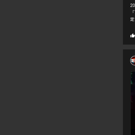
2
「
定