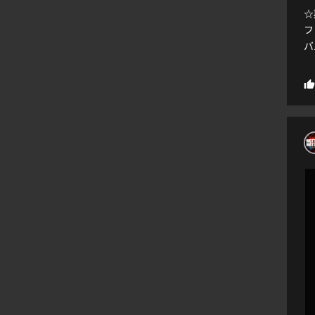
☆
フ
バ.