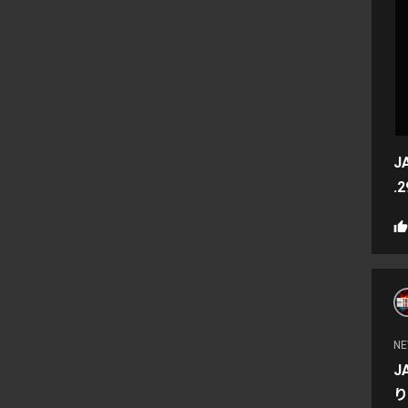
J
.
N
J
り