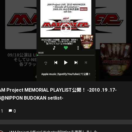
AM Project MEMORIAL PLAYLIST公開！ -2010 .19 .17-
8@NIPPON BUDOKAN setlist-
1
0