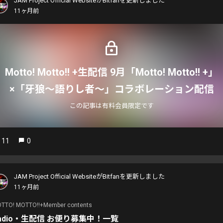
JAM Project Official WebsiteがBitfanを更新しました
11ヶ月前
Motto! Motto!! +生配信 9月「Motto! Motto!! +」
×「牙狼〜語りし者〜」コラボレーション配信
この記事は有料会員限定です
11
0
JAM Project Official WebsiteがBitfanを更新しました
11ヶ月前
TTO! MOTTO!!+Member contents
adio・生配信 お便り募集中！一覧