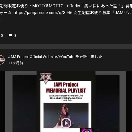
期間限定お便り・MOTTO! MOTTO!! + Radio「痛い目にあった話！」募
ォーム: https://jamjamsite.com/q/3946 ☆生配信お便り募集「JAMザル
..
3
0
JAM Project Official WebsiteがYouTubeを更新しました
11ヶ月前