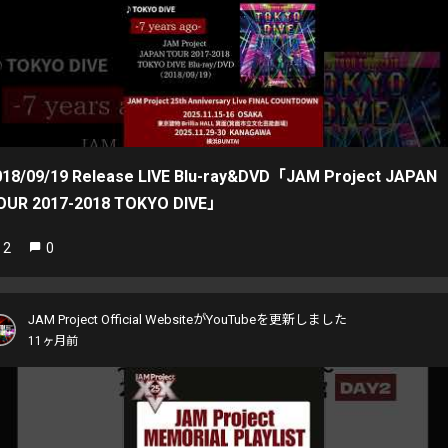
018/09/19 Release LIVE Blu-ray&DVD「JAM Project JAPAN
OUR 2017-2018 TOKYO DIVE」
2
0
JAM Project Official WebsiteがYouTubeを更新しました
11ヶ月前