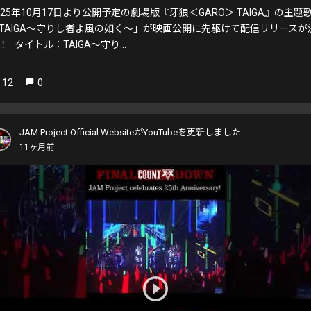
025年10月17日より公開予定の劇場版『牙狼＜GARO＞ TAIGA』の主題
TAIGA～守りし者よ風の如く～」が映画公開に先駆けて配信リリースが
！ タイトル：TAIGA～守り...
12
0
JAM Project Official WebsiteがYouTubeを更新しました
11ヶ月前