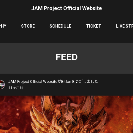
JAM Project Official Website
PHY
STORE
SCHEDULE
TICKET
LIVE ST
FEED
JAM Project Official WebsiteがBitfanを更新しました
11ヶ月前