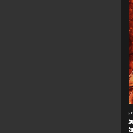
N
劇
如