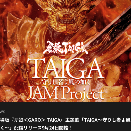
EWS
場版『牙狼＜GARO＞ TAIGA』主題歌「TAIGA～守りし者よ
く～」配信リリース9月24日開始！