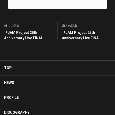
新しい記事
過去の記事
「JAM Project 25th
「JAM Project 25th
Anniversary Live FINAL
Anniversary Live FINAL
COUNTDOWN」🔥神奈川
COUNTDOWN」🔥初日開幕🔥
DAY1🔥 終演直後！
終演直後！
TOP
NEWS
PROFILE
DISCOGRAPHY