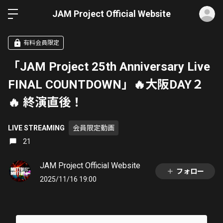
ロ
JAM Project Official Website
有料会員限定
「JAM Project 25th Anniversary Live
FINAL COUNTDOWN」🔥大阪DAY２
🔥 終演直後！
LIVE STREAMING
会員限定動画
21
JAM Project Official Website
フォロー
2025/11/16 19:00