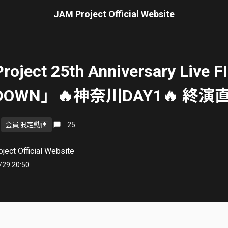
JAM Project Official Website
oject 25th Anniversary Live F
DOWN」🔥神奈川DAY1🔥 終演
会員限定動画
25
ject Official Website
/29 20:50