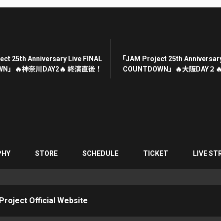
ct 25th Anniversary Live FINAL
「JAM Project 25th Anniversary
WN」🔥神奈川DAY2🔥 終演直後！
COUNTDOWN」🔥大阪DAY２
PHY
STORE
SCHEDULE
TICKET
LIVE ST
roject Official Website