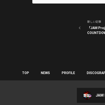
新しい記事
「JAM Proje
COUNTDO
TOP
NEWS
PROFILE
DISCOGRA
JAM P