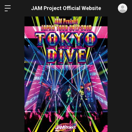
ロ
JAM Project Official Website