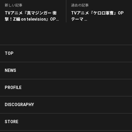
新しい記事
過去の記事
TVアニメ『真マジンガー 衝
TVアニメ『ケロロ軍曹』OP
撃！Z編 on television』OPテ
テーマ
ーマ
ハローダーウィン！～好奇心
感じてKnight
オンデマンド～
TOP
NEWS
PROFILE
DISCOGRAPHY
STORE