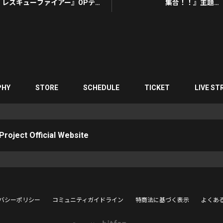
レスキューファイアー』OPテー
集合！！』主題歌
マ
Space Roller Coaster GO GO!
レスキューファイアー
PHY
STORE
SCHEDULE
TICKET
LIVE ST
roject Official Website
バシーポリシー
コミュニティガイドライン
特商法に基づく表示
よくあ