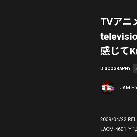
TVアニ
televi
感じてKn
DISCOGRAPHY
JAM Pro
2009/04/22 RE
LACM-4601 ￥