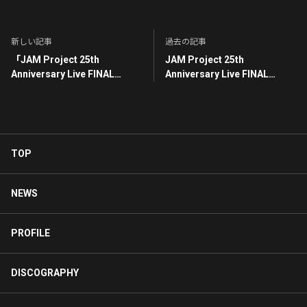
新しい記事
過去の記事
「JAM Project 25th
JAM Project 25th
Anniversary Live FINAL
Anniversary Live FINAL
COUNTDOWN」開催記念
COUNTDOWN ライブステー
MOTTO!MOTTO!!+来場特典
ジ写真・動画撮影について
のお知らせ！
TOP
NEWS
PROFILE
DISCOGRAPHY