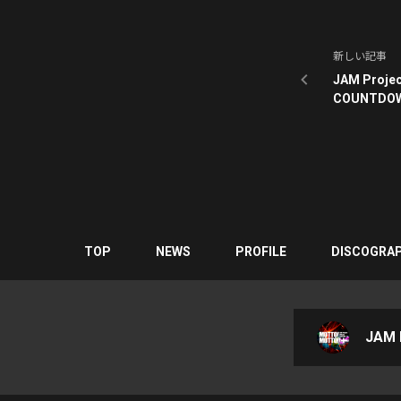
新しい記事
JAM Project
COUNTD
影について
TOP
NEWS
PROFILE
DISCOGRA
JAM P