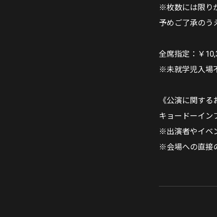
※枚数には限り
予めご了承のう
全席指定：￥10,3
※未就学児入場
《公演に関する
キョードーインフォメ
※出演者やイベ
※会場への直接