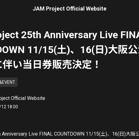
JAM Project Official Website
ject 25th Anniversary Live FIN
DOWN 11/15(土)、16(日)大阪
に伴い当日券販売決定！
&EVENT
ject Official Website
/12 18:00
25th Anniversary Live FINAL COUNTDOWN 11/15(土)、16