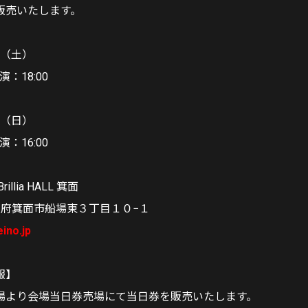
販売いたします。
日（土）
演：18:00
日（日）
演：16:00
llia HALL 箕⾯
 大阪府箕面市船場東３丁目１０−１
ino.jp
報】
場より会場当日券売場にて当日券を販売いたします。