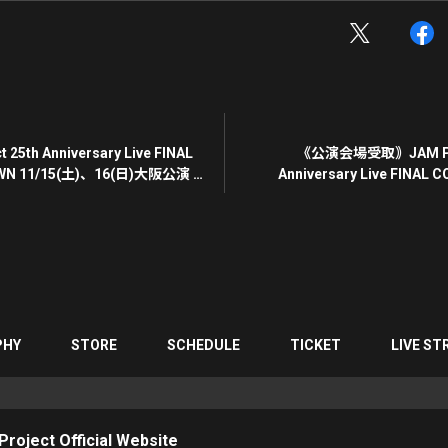
 25th Anniversary Live FINAL
《公演会場受取｠JAM Pro
N 11/15(土)、16(日)大阪公演 機
Anniversary Live FINAL COUNTDOWN
伴い当日券販売決定！
Goods モバイルオ
「NARABUZZ」受付
PHY
STORE
SCHEDULE
TICKET
LIVE ST
roject Official Website