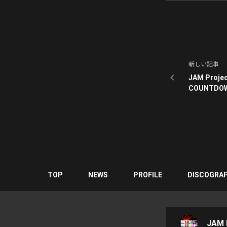
新しい記事
JAM Project
COUNTDOW
材席開放に
TOP
NEWS
PROFILE
DISCOGRA
JAM P