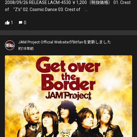
2008/09/26 RELEASE LACM-4530 ￥1,200（税抜価格） 01. Crest
of "Z's" 02. Cosmic Dance 03. Crest of ...
1
0
JAM Project Official WebsiteがBitfanを更新しました
約18年前