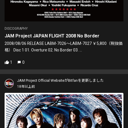
DISCOGRAPHY
JAM Project JAPAN FLIGHT 2008 No Border
2008/08/06 RELEASE LABM-7026～LABM-7027 ￥5,800（税抜価
格） Disc 1 01. Overture 02. No Border 03. ...
1
0
JAM Project Official WebsiteがBitfanを更新しました
18年以上前