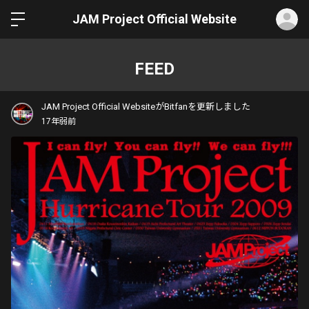
ロ
JAM Project Official Website
FEED
JAM Project Official WebsiteがBitfanを更新しました
17年弱前