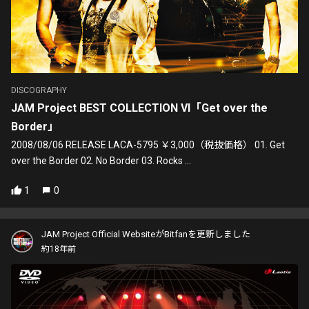
DISCOGRAPHY
JAM Project BEST COLLECTION VI「Get over the
Border」
2008/08/06 RELEASE LACA-5795 ￥3,000（税抜価格） 01. Get
over the Border 02. No Border 03. Rocks ...
1
0
JAM Project Official WebsiteがBitfanを更新しました
約18年前