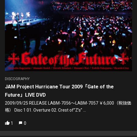
DISCOGRAPHY
JAM Project Hurricane Tour 2009「Gate of the
Future」LIVE DVD
2009/09/25 RELEASE LABM-7056〜LABM-7057 ￥6,000（税抜価
格） Disc 1 01. Overture 02. Crest of”Z’s” ...
1
0