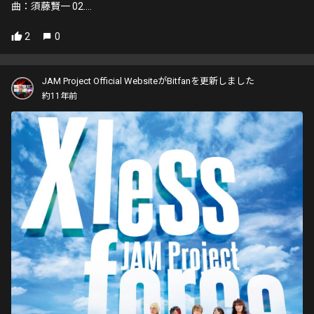
曲：須藤賢一 02....
2
0
JAM Project Official WebsiteがBitfanを更新しました
約11年前