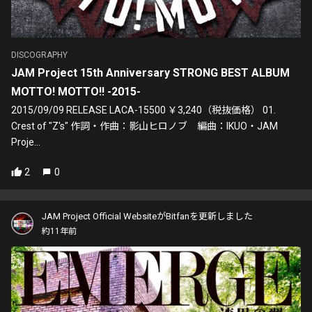
DISCOGRAPHY
JAM Project 15th Anniversary STRONG BEST ALBUM
MOTTO! MOTTO!! -2015-
2015/09/09 RELEASE LACA-15500 ￥3,240（税抜価格） 01.
Crest of "Z's" 作詞・作曲：影山ヒロノブ 編曲：IKUO・JAM
Proje...
2
0
JAM Project Official WebsiteがBitfanを更新しました
約11年前