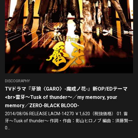
DISCOGRAPHY
TVドラマ『牙狼〈GARO〉-魔戒ノ花-』新OP/EDテーマ
<br>雷牙～Tusk of thunder～／my memory, your
memory／ZERO-BLACK BLOOD-
2014/08/06 RELEASE LACM-14270 ￥1,620（税抜価格） 01. 雷
牙〜Tusk of thunder〜 作詞・作曲：影山ヒロノブ 編曲：須藤賢一
0...