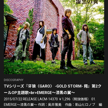
DISCOGRAPHY
TVシリーズ『牙狼〈GARO〉 -GOLD STORM- 翔』第2ク
ールOP主題歌<br>EMERGE～漆黒の翼～
2015/07/22 RELEASE LACM-14370 ￥1,296（税抜価格） 01.
EMERGE～漆黒の翼～ 作詞：奥井雅美 作曲：影山ヒロノブ 編