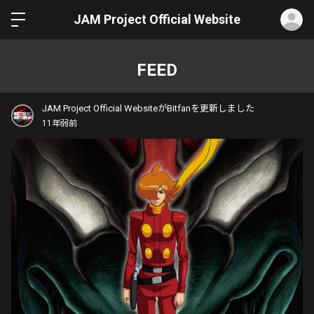
ロ
JAM Project Official Website
FEED
JAM Project Official WebsiteがBitfanを更新しました
11年弱前