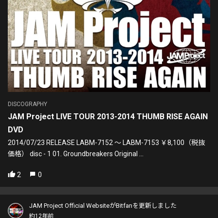
DISCOGRAPHY
JAM Project LIVE TOUR 2013-2014 THUMB RISE AGAIN
DVD
2014/07/23 RELEASE LABM-7152 ～ LABM-7153 ￥8,100（税抜
価格） disc - 1 01. Groundbreakers Original ...
2
0
JAM Project Official WebsiteがBitfanを更新しました
約12年前