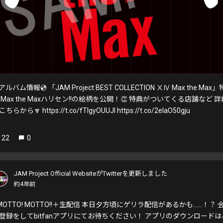
アルバム情報💿 「JAM Project BEST COLLECTION ⅩⅣ Max the Max」
 Max the Maxハリセン!!の絵柄を公開！👏 特典がついてくる店舗など 詳
ちらから🔽 https://t.co/fTIgyOUUJI https://t.co/2elaO50gju
22
0
JAM Project Official WebsiteがTwitterを更新しました
約4年前
MOTTO! MOTTO!!＋生配信 本日夕方頃にゲリラ配信があるかも……！？ 
登録をしてbitfanアプリにてお待ちください！ アプリのダウンロードは