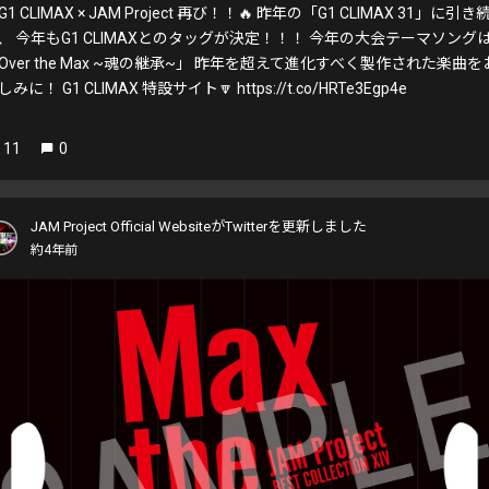
G1 CLIMAX × JAM Project 再び！！🔥 昨年の「G1 CLIMAX 31」に引き
、 今年もG1 CLIMAXとのタッグが決定！！！ 今年の大会テーマソング
Over the Max ~魂の継承~」 昨年を超えて進化すべく製作された楽曲を
しみに！ G1 CLIMAX 特設サイト🔽 https://t.co/HRTe3Egp4e
11
0
JAM Project Official WebsiteがTwitterを更新しました
約4年前