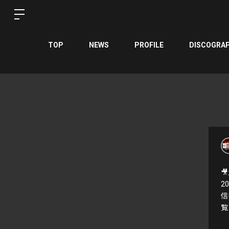
TOP
NEWS
PROFILE
DISCOGRA

2
信
覧