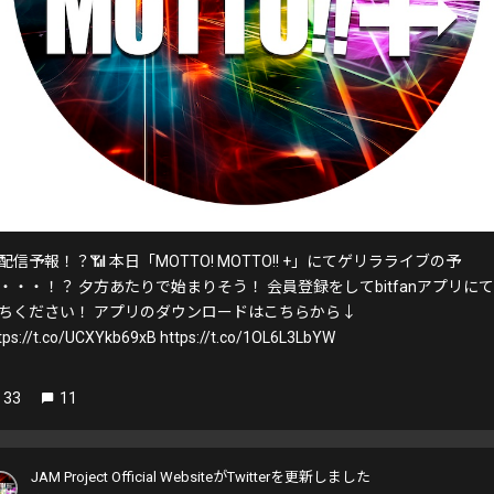
配信予報！？📶 本日「MOTTO! MOTTO!! +」にてゲリラライブの予
・・・！？ 夕方あたりで始まりそう！ 会員登録をしてbitfanアプリに
ちください！ アプリのダウンロードはこちらから↓
tps://t.co/UCXYkb69xB https://t.co/1OL6L3LbYW
33
11
JAM Project Official WebsiteがTwitterを更新しました