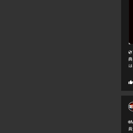

典
はこ

員