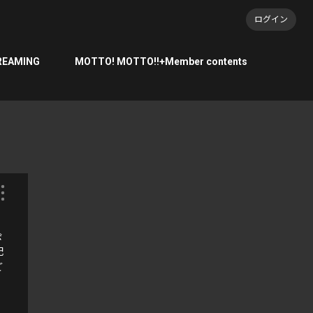
ログイン
REAMING
MOTTO! MOTTO!!+Member contents
会
配
ご