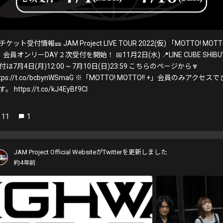
チケット受付情報🎫 JAM Project LIVE TOUR 2022(仮) 「MOTTO! MOTTO
」会員オンリーDAY２次受付を開始！ 📅11月2日(水) 📍LINE CUBE SHIBU
付は7月4日(月)12:00 ~ 7月10日(日)23:59 こちらのページから🔽
ttps://t.co/bcbynWSmaG ※「MOTTO! MOTTO!! +」会員のみアクセスで
。 https://t.co/kJ4EyBf9Cl
11
1
JAM Project Official WebsiteがTwitterを更新しました
約4年前