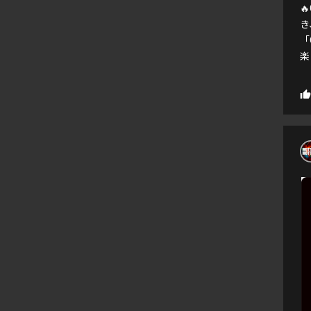

き
「
楽