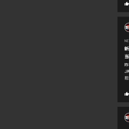
N
新
当
昨
J
担