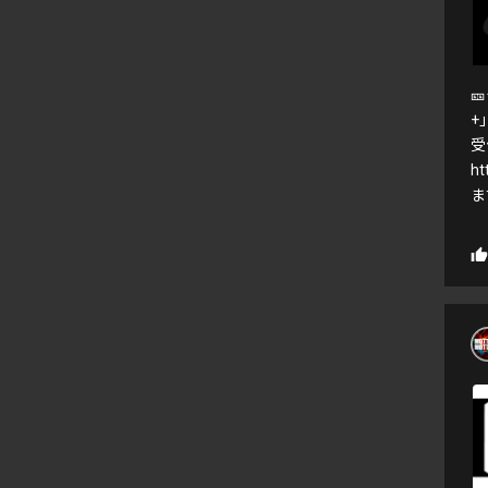

+
受
h
ます