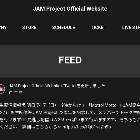
JAM Project Official Website
PHY
STORE
SCHEDULE
TICKET
LIVE ST
FEED
JAM Project Official WebsiteがTwitterを更新しました
約4年前
生配信情報🎥 明日 7/17（日）19時からは！ 「Motto! Motto!! + JAM宴
022」 を生配信🌟 JAM Project 22周年を記念して、メンバーでトーク生
を行います🙋‍♂️ 見逃し配信は7/26いっぱいまで行いますので、そちらも
ください！ 詳細はこちらから🔽 https://t.co/fQC1vsZh9b