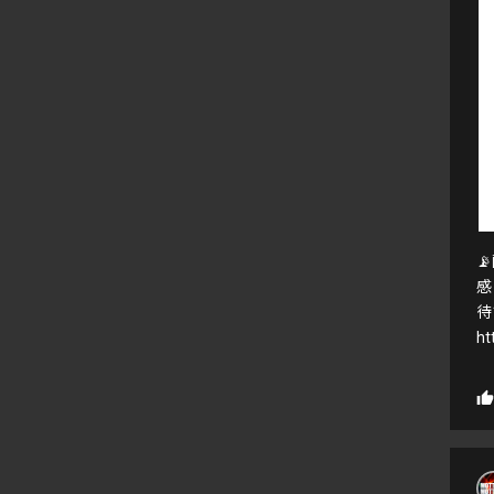

感
待
ht