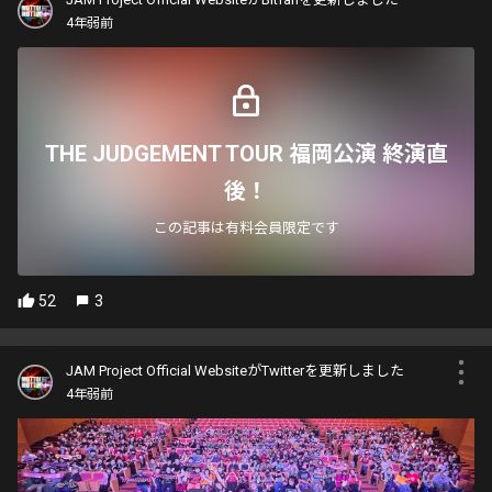
4年弱前
THE JUDGEMENT TOUR 福岡公演 終演直
後！
この記事は有料会員限定です
52
3
JAM Project Official WebsiteがTwitterを更新しました
4年弱前