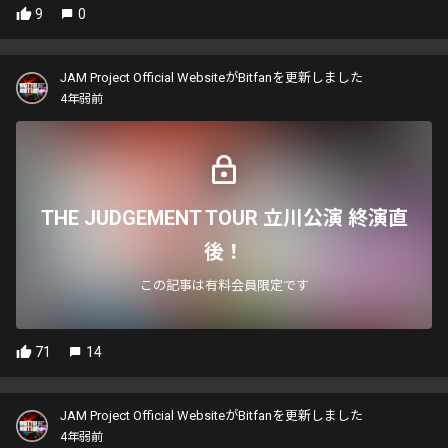
9
0
JAM Project Official WebsiteがBitfanを更新しました
4年弱前
THE JUDGEMENT TOUR 立川公演 終演直
後！
この記事は有料会員限定です
71
14
JAM Project Official WebsiteがBitfanを更新しました
4年弱前