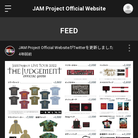
ロ
JAM Project Official Website
FEED
JAM Project Official WebsiteがTwitterを更新しました
4年弱前