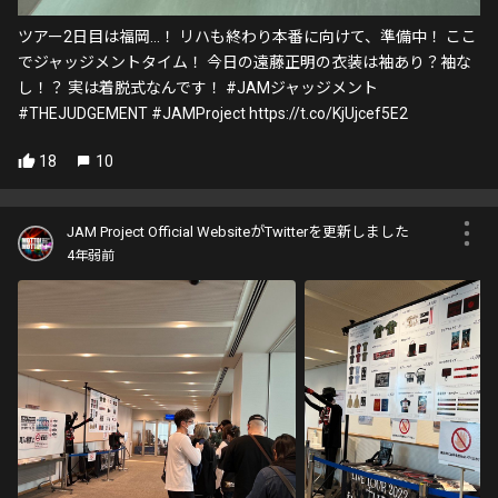
ツアー2日目は福岡…！ リハも終わり本番に向けて、準備中！ ここ
でジャッジメントタイム！ 今日の遠藤正明の衣装は袖あり？袖な
し！？ 実は着脱式なんです！ #JAMジャッジメント
#THEJUDGEMENT #JAMProject https://t.co/KjUjcef5E2
18
10
JAM Project Official WebsiteがTwitterを更新しました
4年弱前