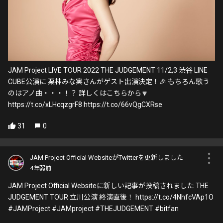
JAM Project LIVE TOUR 2022 THE JUDGEMENT 11/2,3 渋谷 LINE
CUBE公演に 栗林みな実さんがゲスト出演決定！🎉 もちろん歌う
のはアノ曲・・・！？ 詳しくはこちらから🔽
https://t.co/xLHcqzgrF8 https://t.co/66vQgCXRse
31
0
JAM Project Official WebsiteがTwitterを更新しました
4年弱前
JAM Project Official Websiteに新しい記事が投稿されました THE
JUDGEMENT TOUR 立川公演 終演直後！ https://t.co/4NhfcVAp1O
#JAMProject #JAMproject #THEJUDGEMENT #bitfan