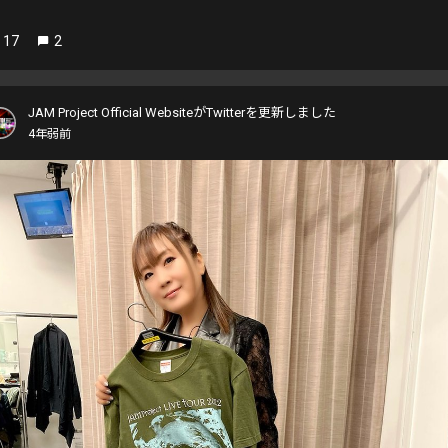
17
2
JAM Project Official WebsiteがTwitterを更新しました
4年弱前