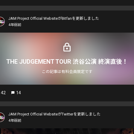
JAM Project Official WebsiteがBitfanを更新しました
4年弱前
THE JUDGEMENT TOUR 渋谷公演 終演直後！
この記事は有料会員限定です
42
14
JAM Project Official WebsiteがTwitterを更新しました
4年弱前