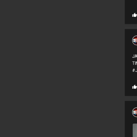
J
T
#J