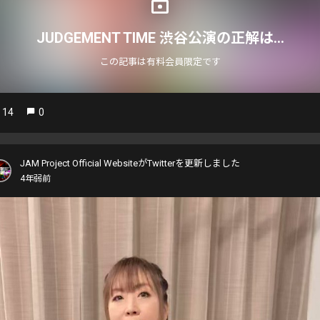
JUDGEMENT TIME 渋谷公演の正解は…
この記事は有料会員限定です
14
0
JAM Project Official WebsiteがTwitterを更新しました
4年弱前