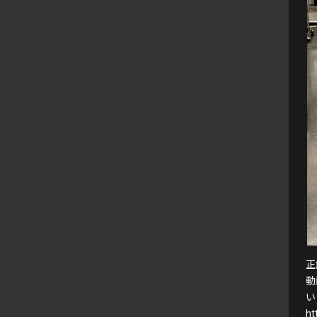
正
動
い
ht