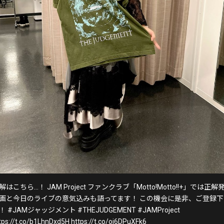
解はこちら…！ JAM Project ファンクラブ「Motto!Motto!!+」では正解
画と今日のライブの意気込みも語ってます！ この機会に是非、ご登録下
！ #JAMジャッジメント #THEJUDGEMENT #JAMProject
tps://t.co/b1LhnDxd5H https://t.co/oi6DPuXFk6