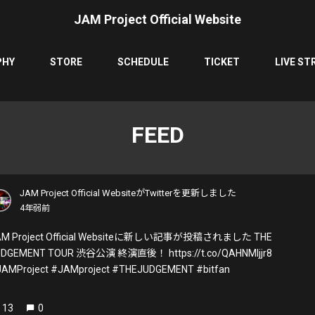
JAM Project Official Website
PHY
STORE
SCHEDULE
TICKET
LIVE ST
FEED
JAM Project Official WebsiteがTwitterを更新しました
4年弱前
AM Project Official Websiteに新しい記事が投稿されました THE
UDGEMENT TOUR 渋谷公演 終演直後！ https://t.co/QAHNMljjr8
AMProject #JAMproject #THEJUDGEMENT #bitfan
13
0