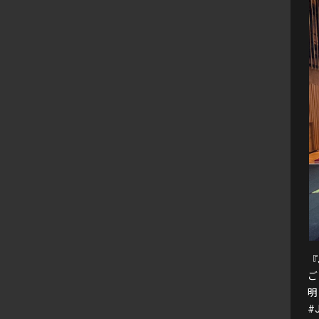
『
ご
明
#J