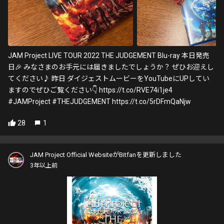
JAM Project LIVE TOUR 2022 THE JUDGEMENT Blu-ray 本日発売
日🎉 みなさまのお手元には届きましたでしょうか？ ぜひお迎えし
てください♪ 昨日 ダイジェストムービーをYouTubeにUPしてい
ますのでぜひご覧ください👇 https://t.co/RVE74i1je4
#JAMProject #THEJUDGEMENT https://t.co/5rDFmQaNjw
28
1
JAM Project Official WebsiteがBitfanを更新しました
3年以上前