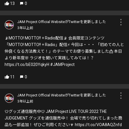
13
0
JAM Project Official WebsiteがTwitterを更新しました
3年以上前
📡MOTTO! MOTTO!! + Radio配信📡 会員限定コンテンツ
「MOTTO! MOTTO!! + Radio」配信⚡️ 今回は・・・ 「初めての人と
仲良くなる方法教えて！」のテーマでお便り募集しました📩 本日
より新年度🌸 ラジオを聞いて実践してみては！？
https://t.co/bE020YqkyH #JAMProject
11
0
JAM Project Official WebsiteがTwitterを更新しました
3年以上前
👕グッズ通信販売中👕 JAM Project LIVE TOUR 2022 THE
JUDGEMENT グッズを通信販売中！ 会場で売り切れてしまった商
品も一部追加！ ぜひご利用ください🔽 https://t.co/VOA8AQZnfd