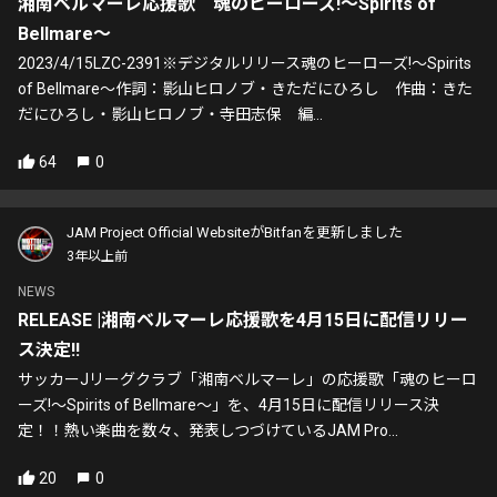
湘南ベルマーレ応援歌 魂のヒーローズ!〜Spirits of
Bellmare〜
2023/4/15LZC-2391※デジタルリリース魂のヒーローズ!〜Spirits
of Bellmare〜作詞：影山ヒロノブ・きただにひろし 作曲：きた
だにひろし・影山ヒロノブ・寺田志保 編...
64
0
JAM Project Official WebsiteがBitfanを更新しました
3年以上前
NEWS
RELEASE |湘南ベルマーレ応援歌を4月15日に配信リリー
ス決定!!
サッカーJリーグクラブ「湘南ベルマーレ」の応援歌「魂のヒーロ
ーズ!〜Spirits of Bellmare〜」を、4月15日に配信リリース決
定！！熱い楽曲を数々、発表しつづけているJAM Pro...
20
0