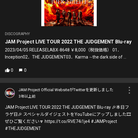
DISCOGRAPHY
JAM Project LIVE TOUR 2022 THE JUDGEMENT Blu-ray
2023/04/05 RELEASELABX-8648 ￥8,000（税抜価格） 01．
Inception02．THE JUDGEMENT03．Karma ∼the dark side of ...
0
0
JAM Project Official WebsiteがTwitterを更新しました
3年以上前
JAM Project LIVE TOUR 2022 THE JUDGEMENT Blu-ray 🎉本日フ
ラゲ日🎉 スペシャルダイジェストをYouTubeにアップしました🎞
ぜひご覧ください🔽 https://t.co/RVE74i1je4 #JAMProject
#THEJUDGEMENT