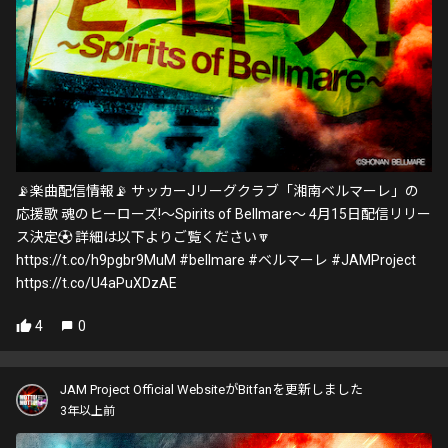
📡楽曲配信情報📡 サッカーJリーグクラブ「湘南ベルマーレ」の
応援歌 魂のヒーローズ!〜Spirits of Bellmare〜 4月15日配信リリー
ス決定⚽️ 詳細は以下よりご覧ください🔽
https://t.co/h9pgbr9MuM #bellmare #ベルマーレ #JAMProject
https://t.co/U4aPuXDzAE
4
0
JAM Project Official WebsiteがBitfanを更新しました
3年以上前