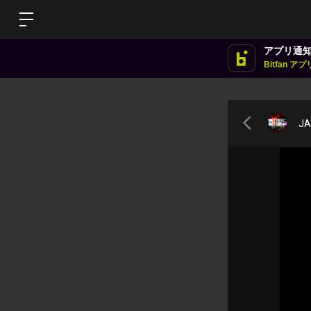
アプリ通
Bitfan 
JA