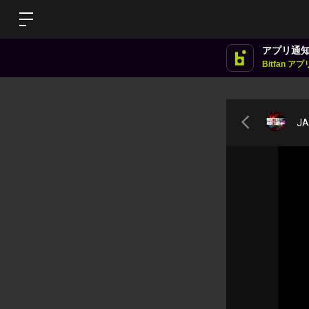
アプリ通
Bitfan 
JA