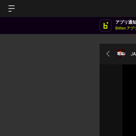
アプリ通
Bitfan 
JA