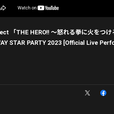
oject 「THE HERO!! ～怒れる拳に火をつけ
Y STAR PARTY 2023 [Official Live Perf