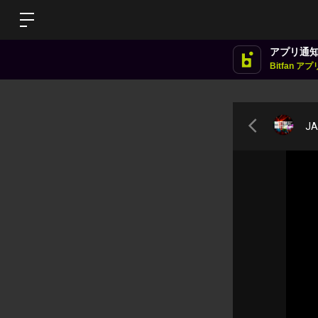
アプリ通
Bitfan 
JA