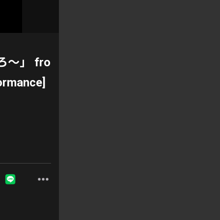
ろ～」 fro
ormance]