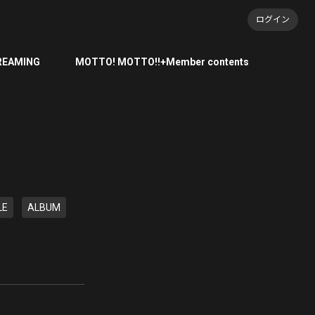
ログイン
REAMING
MOTTO! MOTTO!!+Member contents
LE
ALBUM