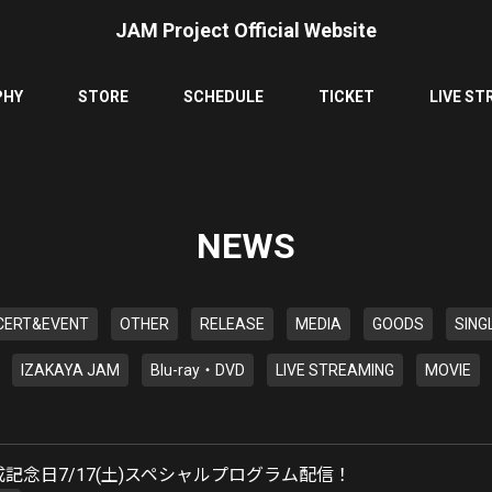
JAM Project Official Website
PHY
STORE
SCHEDULE
TICKET
LIVE ST
NEWS
CERT&EVENT
OTHER
RELEASE
MEDIA
GOODS
SING
IZAKAYA JAM
Blu-ray・DVD
LIVE STREAMING
MOVIE
 結成記念日7/17(土)スペシャルプログラム配信！