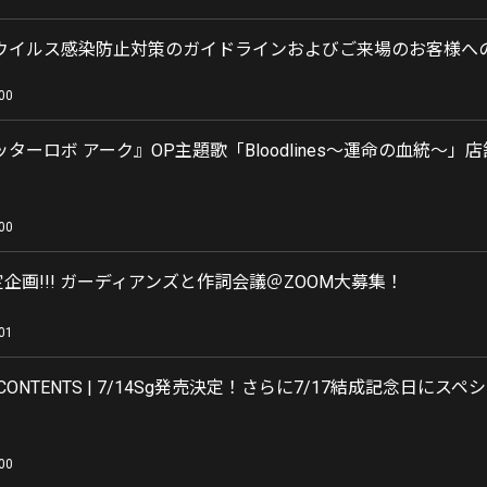
ウイルス感染防止対策のガイドラインおよびご来場のお客様へ
00
ターロボ アーク』OP主題歌「Bloodlines〜運命の血統〜」
00
定企画!!! ガーディアンズと作詞会議＠ZOOM大募集！
01
& CONTENTS | 7/14Sg発売決定！さらに7/17結成記念日にスペ
00