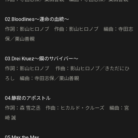
02.Bloodlines〜運命の血統〜
作詞：影山ヒロノブ 作曲：影山ヒロノブ 編曲：寺田志
保／栗山善親
03.Drei Kruez〜鋼のサバイバー〜
作詞：影山ヒロノブ 作曲：影山ヒロノブ／きただにひ
ろし 編曲：寺田志保／栗山善親
04.静寂のアポストル
作詞：森 雪之丞 作曲：ヒカルド・クルーズ 編曲：宮
崎 誠
05.Max the Max