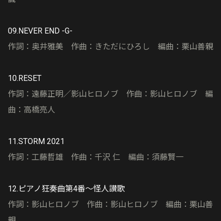
09.NEVER END -G-
作詞：奥井雅美 作曲：きただにひろし 編曲：栗山善親
10.RESET
作詞：遠藤正明／影山ヒロノブ 作曲：影山ヒロノブ 編
曲：高橋亮人
11.STORM 2021
作詞：工藤哲雄 作曲：千沢 仁 編曲：須藤賢一
12.ピアノ狂奏曲第4番〜怪人讃歌
作詞：影山ヒロノブ 作曲：影山ヒロノブ 編曲：栗山善
親