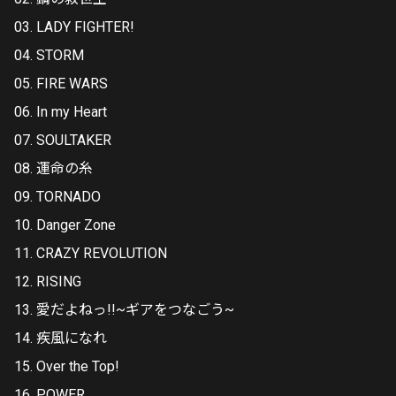
03. LADY FIGHTER!
04. STORM
05. FIRE WARS
06. In my Heart
07. SOULTAKER
08. 運命の糸
09. TORNADO
10. Danger Zone
11. CRAZY REVOLUTION
12. RISING
13. 愛だよねっ!!~ギアをつなごう~
14. 疾風になれ
15. Over the Top!
16. POWER