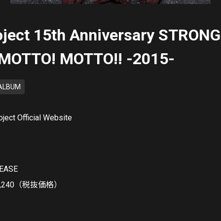
ject 15th Anniversary STRON
MOTTO! MOTTO!! -2015-
ALBUM
ject Official Website
LEASE
￥3,240（税抜価格）