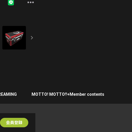
REAMING
MOTTO! MOTTO!!+Member contents
会員登録