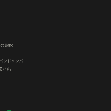
 Band
現バンドメンバー
売です。