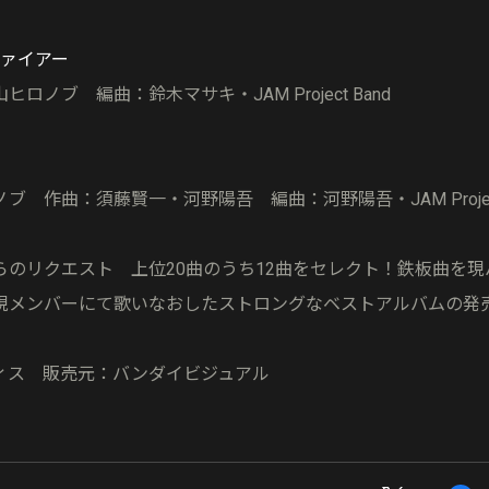
ファイアー
ロノブ 編曲：鈴木マサキ・JAM Project Band
 作曲：須藤賢一・河野陽吾 編曲：河野陽吾・JAM Project
らのリクエスト 上位20曲のうち12曲をセレクト！鉄板曲を
現メンバーにて歌いなおしたストロングなベストアルバムの発
ィス 販売元：バンダイビジュアル