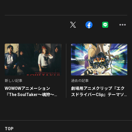
新しい記事
過去の記事
WOWOWアニメーション
劇場用アニメクリップ『エク
『The SoulTaker〜魂狩〜』
スドライバーClip』テーマソ
OP主題歌
ング
SOULTAKER
Danger Zone
TOP