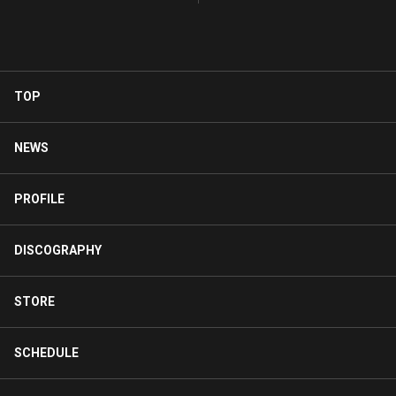
the Border」
【してやんよ】～
TOP
NEWS
PROFILE
DISCOGRAPHY
STORE
SCHEDULE