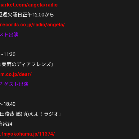
-market.com/angela/radio
週火曜日正午12:00から
ngrecords.co.jp/radio/angela/
ゲスト出演
〜11:30
「坂本美雨のディアフレンズ」
fm.co.jp/dear/
ブ ゲスト出演
〜18:40
田俊哉 燃(萌)えよ！ラジオ」
内箱番組
en.fmyokohama.jp/11374/