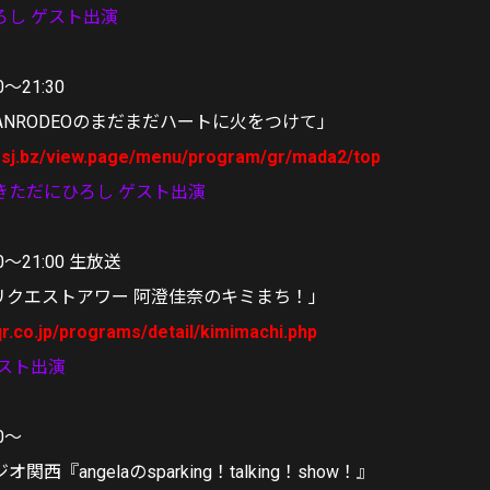
ろし ゲスト出演
0～21:30
GRANRODEOのまだまだハートに火をつけて」
.gsj.bz/view.page/menu/program/gr/mada2/top
きただにひろし ゲスト出演
00～21:00 生放送
リクエストアワー 阿澄佳奈のキミまち！」
qr.co.jp/programs/detail/kimimachi.php
ゲスト出演
0～
西『angelaのsparking！talking！show！』