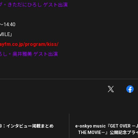
ブ・きただにひろし ゲスト出演
〜14:40
MILE」
ayfm.co.jp/program/kiss/
ろし・奥井雅美 ゲスト出演
| WEB：インタビュー掲載まとめ
e-onkyo music『GET OVER －J
THE MOVIE－』公開記念プ