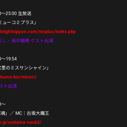
00〜25:00 生放送
ミューコミプラス」
llnightnippon.com/mcplus/index.php
ろし・奥井雅美 ゲスト出演
0〜19:54
茅原実里のミスサンシャイン」
lekumo.biz/minori/
ゲスト出演
0〜
THE魂」／ MC：古坂大魔王
o.jp/onitama-nack5/