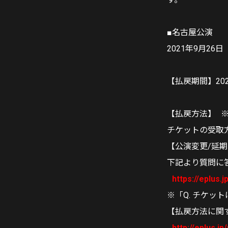
■名古屋公演
2021年9月26日（
【払戻期間】202
【払戻方法】 
チケットの受取
【公演変更/延期
下記より質問に
https://eplus.j
※「Q. チケ
【払戻方法に関
http://eplus.j