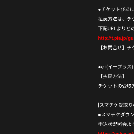
●チケットぴあ
払戻方法は、チ
下記URLより
http://t.pia.jp/g
【お問合せ】チケット
●e+(イープラ
【払戻方法】
チケットの受取
[スマチケ受取り
■スマチケダウ
申込状況照会よ
https://eplus.jp