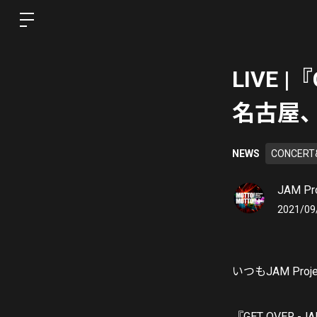
LIVE |
名古屋
NEWS
CONCERT
JAM Pro
2021/09
いつもJAM P
『GET OVER -JA