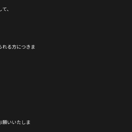
まして、
られる方につきま
。
）
お願いいたしま