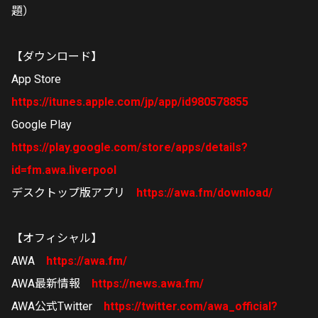
題）
【ダウンロード】
App Store
https://itunes.apple.com/jp/app/id980578855
Google Play
https://play.google.com/store/apps/details?
id=fm.awa.liverpool
デスクトップ版アプリ
https://awa.fm/download/
【オフィシャル】
AWA
https://awa.fm/
AWA最新情報
https://news.awa.fm/
AWA公式Twitter
https://twitter.com/awa_official?