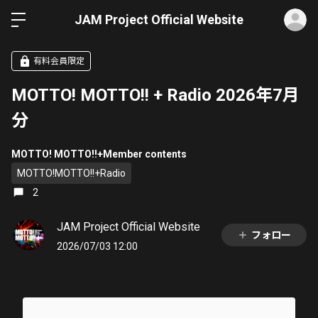
ロ
JAM Project Official Website
有料会員限定
MOTTO! MOTTO!! + Radio 2026年7月
分
MOTTO! MOTTO!!+Member contents
MOTTO!MOTTO!!+Radio
2
JAM Project Official Website
フォロー
2026/07/03 12:00