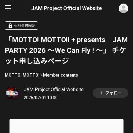
ロ
JAM Project Official Website
有料会員限定
「MOTTO! MOTTO!! + presents JAM
PARTY 2026 ～We Can Fly ! ～」 チケ
ット申し込みページ
MOTTO! MOTTO!!+Member contents
JAM Project Official Website
フォロー
2026/07/01 10:00