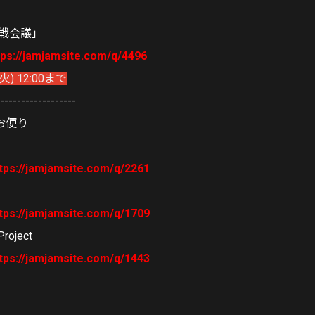
作戦会議」
tps://jamjamsite.com/q/4496
) 12:00まで
-------------------
お便り
tps://jamjamsite.com/q/2261
tps://jamjamsite.com/q/1709
oject
tps://jamjamsite.com/q/1443