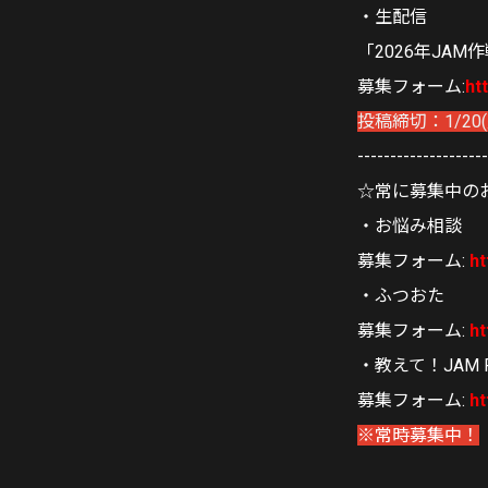
・生配信
「2026年JAM
募集フォーム:
ht
投稿締切：1/20(火
-------------------
☆常に募集中の
・お悩み相談
募集フォーム:
ht
・ふつおた
募集フォーム:
ht
・教えて！JAM Pr
募集フォーム:
ht
※常時募集中！