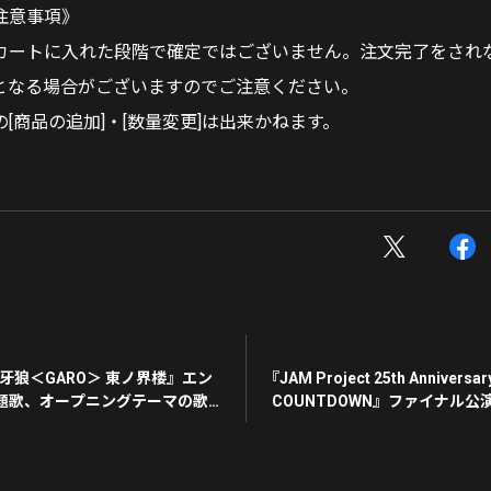
注意事項》
カートに入れた段階で確定ではございません。注文完了をされ
となる場合がございますのでご注意ください。
[商品の追加]・[数量変更]は出来かねます。
牙狼＜GARO＞ 東ノ界楼』エン
『JAM Project 25th Anniversary
題歌、オープニングテーマの歌唱
COUNTDOWN』ファイナル公
NEXTにて独占収録ライ