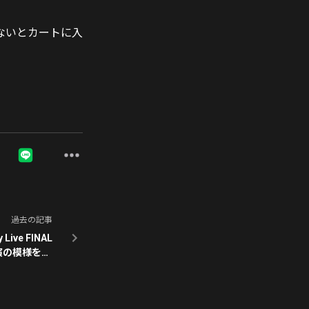
ないとカートに入
過去の記事
 Live FINAL
演の模様をU-
ブ配信決定！