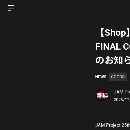
【Shop】J
FINAL
のお知
NEWS
GOODS
JAM Pro
2025/12
JAM Project 