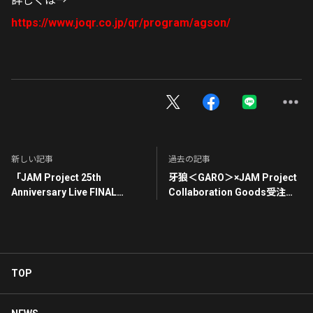
詳しくは→
https://www.joqr.co.jp/qr/program/agson/
新しい記事
過去の記事
「JAM Project 25th
牙狼＜GARO＞×JAM Project
Anniversary Live FINAL
Collaboration Goods受注販
COUNTDOWN」 神奈川公演
売のご案内
プレミアムチケット特典グッ
ズ引き渡しのご案内
TOP