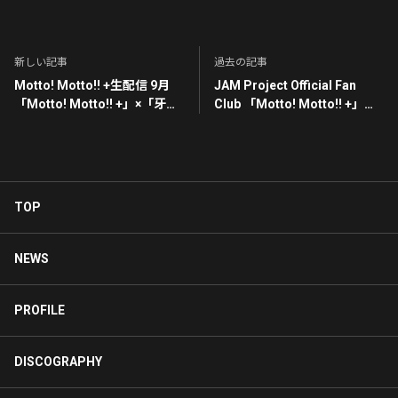
新しい記事
過去の記事
Motto! Motto!! +生配信 9月
JAM Project Official Fan
「Motto! Motto!! +」×「牙
Club 「Motto! Motto!! +」
狼〜語りし者〜」コラボレー
×「牙狼〜語りし者〜」コラボ
ション配信記念プレゼント企
レーション配信決定 (9/18更
画のお知らせ
新)
TOP
NEWS
PROFILE
DISCOGRAPHY