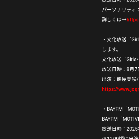
パーソナリティ
詳しくは→
http
・文化放送「Gir
します。
文化放送「Gir
放送日時：
8月7日
出演：鶴屋美咲
https://www.joqr
・BAYFM「MOT
BAYFM「MOTIV
放送日時：2025年
※11:00頃に出