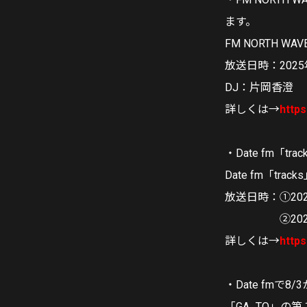
ます。
FM NORTH W
放送日時：2025
DJ：片岡香澄
詳しくは→
https
・Date fm「t
Date fm「track
放送日時：①202
②2025年8
詳しくは→
https
・Date fm
「GA_TO」の第