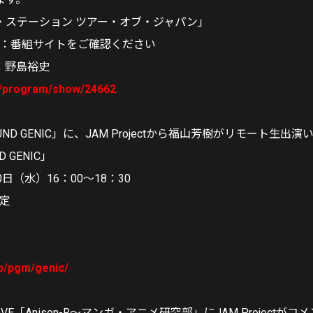
・ステーション ツアー・オブ・ジャパン」
時：番組サイトをご確認ください
：野島裕史
jp/program/show/24662
OUND GENIC」に、JAM Projectから福山芳樹がリモート生出
D GENIC」
日（水）16：00～18：30
予定
jp/pgm/genic/
WAVE「Anison-R～マンガ・アニメ研究部」にJAM Project