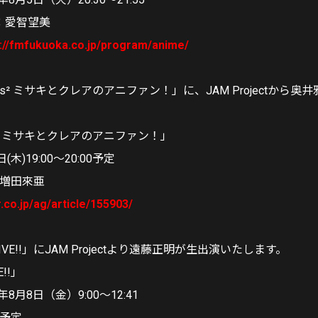
：愛智望美
s://fmfukuoka.co.jp/program/anime/
ls² ミサキとクレアのアニファン！」に、JAM Projectから
ls² ミサキとクレアのアニファン！」
(木)19:00〜20:00
予定
/増田來亜
.co.jp/ag/article/155903/
IVE!!」にJAM Projectより遠藤正明が生出演いたします。
E!!」
8月8日（金）9:00～12:41
演予定