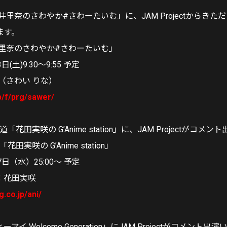
「沢井里奈のさわやか#さわーたいむ」に、JAM Projectからき
ます。
「沢井里奈のさわやか#さわーたいむ」
(土)9:30～9:55 予定
（さわい りな）
jp/f/prg/sawer/
北海道「花田実咲の G’Anime station」に、JAM Projectがコ
「花田実咲の G’Anime station」
日（水）25:00～ 予定
：花田実咲
g.co.jp/ani/
イ Welcome Generation」にJAM Projectがコメント出