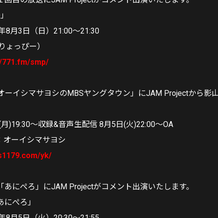
O」
8月3日（日）21:00〜21:30
（りょっぴー）
//771.fm/smp/
オーイシマサヨシのMBSヤングタウン」にJAM Projectから
月)19:30〜収録&音声生配信 8月5日(火)22:00〜OA
：オーイシマサヨシ
s1179.com/yk/
KA「あにぺろ」にJAM Projectがコメント出演いたします。
A「あにぺろ」
8月5日（火）20:30〜21:55