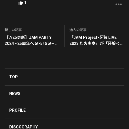
1
返信を表示
新しい記事
過去の記事
【7/25更新】JAM PARTY
「JAM Project×牙狼 LIVE
2024 ~25周年へ 5!×5! Go!~ グ
2023 烈火炎奏」が「牙狼＜
ッズ通信販売が決定！
GARO＞ ハガネを継ぐ者」BD
＆DVDの特典として収録決
定！
TOP
NEWS
PROFILE
DISCOGRAPHY