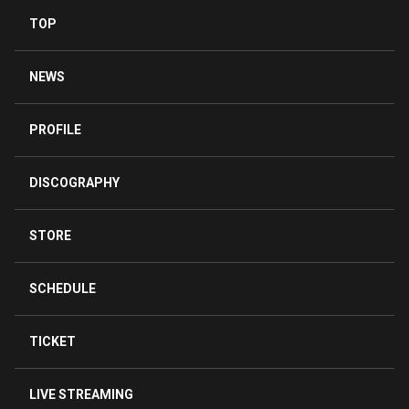
3
TOP
jammama
3年前
NEWS
客として行きたーい😆
3
PROFILE
コテツ
DISCOGRAPHY
3年前
設定あるんだꉂ🤣
かげやマスターとまちゃあきの幼馴染設定良い👍✨
STORE
配信楽しみにしてます😄
4
SCHEDULE
TICKET
LIVE STREAMING