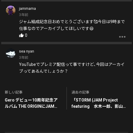
jammama
3年前
ジャム結成記念日おめでとうございます🥰今日は9時まで
仕事なのでアーカイブしてほしいです😆
0
sea nyan
3年前
YouTubeでプレミア配信って事ですけど､今回はアーカイ
ブってあるんでしょうか？
気になります💦
当日見れないので､あると助かります🙇
1
新しい記事
過去の記事
Gero デビュー10周年記念ア
「STORM (JAM Project
ルバム THE ORIGINにJAM
featuring 水木一郎、影山ヒ
ミケ
Projectコラボ楽曲が収録！
ロノブ)」 「新ゲッターロボ
3年前
VOCAL COLLECTION
お酒は飲めないけど、お客で行きたい😄
DRAGON BATTLE サブスク配
キャラ設定もあるの良いなぁ😄
信開始！