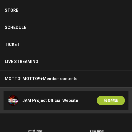
STORE
SCHEDULE
TICKET
LIVE STREAMING
MOTTO! MOTTO!!+Member contents
JAM Project Official Website
会員登録
推奨環境
利用規約