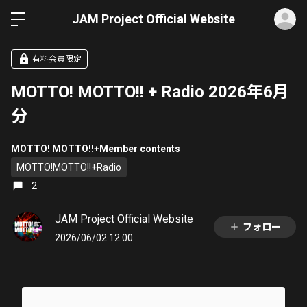
ロ
JAM Project Official Website
有料会員限定
MOTTO! MOTTO!! + Radio 2026年6月
分
MOTTO! MOTTO!!+Member contents
MOTTO!MOTTO!!+Radio
2
JAM Project Official Website
フォロー
2026/06/02 12:00